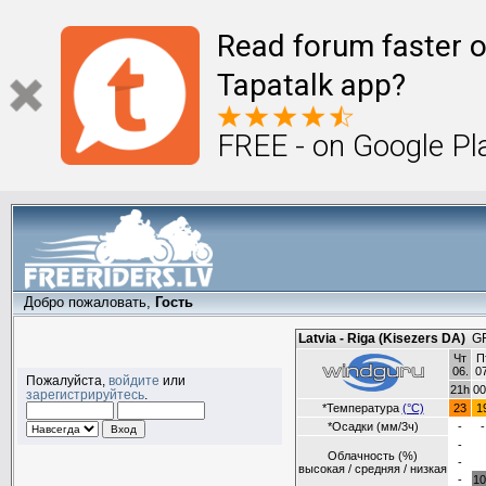
Read forum faster o
Tapatalk app?
FREE - on Google Pl
Добро пожаловать,
Гость
Пожалуйста,
войдите
или
зарегистрируйтесь
.