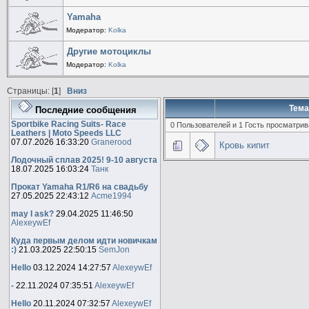
Yamaha
Модератор:
Kolka
Другие мотоциклы
Модератор:
Kolka
Страницы: [
1
]
Вниз
Тема
Последние сообщения
Sportbike Racing Suits- Race
0 Пользователей и 1 Гость просматрив
Leathers | Moto Speeds LLC
07.07.2026 16:33:20
Granerood
Кровь кипит
Лодочный сплав 2025! 9-10 августа
18.07.2025 16:03:24
Танк
Прокат Yamaha R1/R6 на свадьбу
27.05.2025 22:43:12
Acme1994
may I ask?
29.04.2025 11:46:50
AlexeywEf
Куда первым делом идти новичкам
:)
21.03.2025 22:50:15
SemJon
Hello
03.12.2024 14:27:57
AlexeywEf
-
22.11.2024 07:35:51
AlexeywEf
Hello
20.11.2024 07:32:57
AlexeywEf