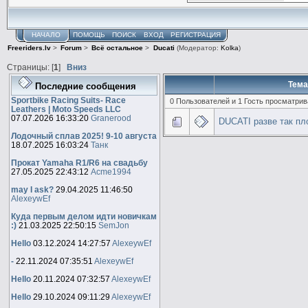
НАЧАЛО
ПОМОЩЬ
ПОИСК
ВХОД
РЕГИСТРАЦИЯ
Freeriders.lv
>
Forum
>
Всё остальное
>
Ducati
(Модератор:
Kolka
)
Страницы: [
1
]
Вниз
Тема
Последние сообщения
Sportbike Racing Suits- Race
0 Пользователей и 1 Гость просматрив
Leathers | Moto Speeds LLC
07.07.2026 16:33:20
Granerood
DUCATI разве так пл
Лодочный сплав 2025! 9-10 августа
18.07.2025 16:03:24
Танк
Прокат Yamaha R1/R6 на свадьбу
27.05.2025 22:43:12
Acme1994
may I ask?
29.04.2025 11:46:50
AlexeywEf
Куда первым делом идти новичкам
:)
21.03.2025 22:50:15
SemJon
Hello
03.12.2024 14:27:57
AlexeywEf
-
22.11.2024 07:35:51
AlexeywEf
Hello
20.11.2024 07:32:57
AlexeywEf
Hello
29.10.2024 09:11:29
AlexeywEf