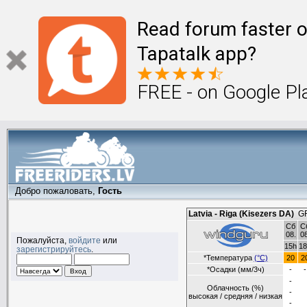
Read forum faster o
Tapatalk app?
FREE - on Google Pl
Добро пожаловать,
Гость
Пожалуйста,
войдите
или
зарегистрируйтесь
.