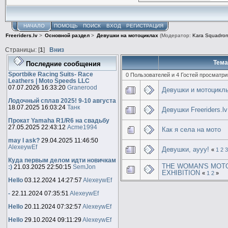
НАЧАЛО
ПОМОЩЬ
ПОИСК
ВХОД
РЕГИСТРАЦИЯ
Freeriders.lv
>
Основной раздел
>
Девушки на мотоциклах
(Модератор:
Kara Squadron
Страницы: [
1
]
Вниз
Тема
Последние сообщения
Sportbike Racing Suits- Race
0 Пользователей и 4 Гостей просматри
Leathers | Moto Speeds LLC
07.07.2026 16:33:20
Granerood
Девушки и мотоцикл
Лодочный сплав 2025! 9-10 августа
18.07.2025 16:03:24
Танк
Девушки Freeriders.lv
Прокат Yamaha R1/R6 на свадьбу
27.05.2025 22:43:12
Acme1994
Как я села на мото
may I ask?
29.04.2025 11:46:50
AlexeywEf
Девушки, аууу!
«
1
2
Куда первым делом идти новичкам
THE WOMAN'S MOT
:)
21.03.2025 22:50:15
SemJon
EXHIBITION
«
1
2
»
Hello
03.12.2024 14:27:57
AlexeywEf
-
22.11.2024 07:35:51
AlexeywEf
Hello
20.11.2024 07:32:57
AlexeywEf
Hello
29.10.2024 09:11:29
AlexeywEf