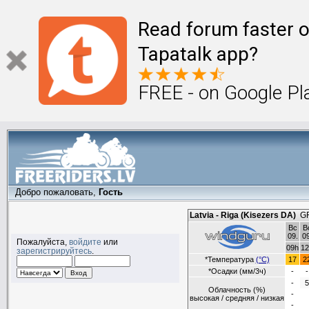
Read forum faster o
Tapatalk app?
FREE - on Google Pl
Добро пожаловать,
Гость
Пожалуйста,
войдите
или
зарегистрируйтесь
.