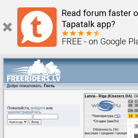
Read forum faster o
Tapatalk app?
FREE - on Google Pl
Добро пожаловать,
Гость
Пожалуйста,
войдите
или
зарегистрируйтесь
.