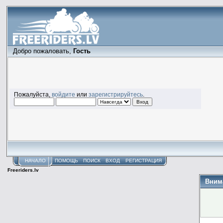
Добро пожаловать,
Гость
Пожалуйста,
войдите
или
зарегистрируйтесь
.
НАЧАЛО
ПОМОЩЬ
ПОИСК
ВХОД
РЕГИСТРАЦИЯ
Freeriders.lv
Вним