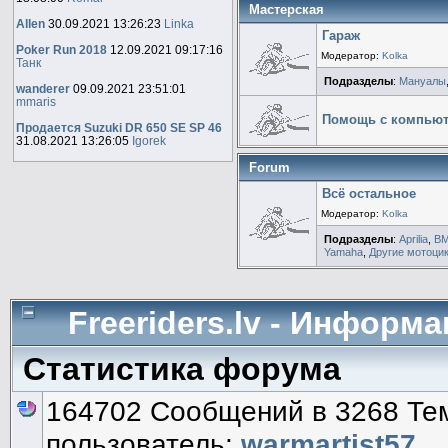
Мастерская
Allen
30.09.2021 13:26:23
Linka
Гараж
Poker Run 2018
12.09.2021 09:17:16
Модератор:
Kolka
Танк
Подразделы
:
Мануалы
wanderer
09.09.2021 23:51:01
mmaris
Помощь с компью
Продается Suzuki DR 650 SE SP 46
31.08.2021 13:26:05
Igorek
Forum
Всё остальное
Модератор:
Kolka
Подразделы
:
Aprilia
,
B
Yamaha
,
Другие мотоци
Freeriders.lv - Информ
Статистика форума
164702 Сообщений в 3268 Тем
пользователь:
warmartist57