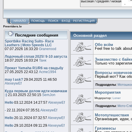
НАЧАЛО
ПОМОЩЬ
ПОИСК
ВХОД
РЕГИСТРАЦИЯ
Freeriders.lv
Последние сообщения
Основной раздел
Sportbike Racing Suits- Race
Обо всём
Leathers | Moto Speeds LLC
Feel free to talk abou
07.07.2026 16:33:20
Granerood
Лодочный сплав 2025! 9-10 августа
Знакомство с байк
18.07.2025 16:03:24
Танк
Только что зарегили
Прокат Yamaha R1/R6 на свадьбу
27.05.2025 22:43:12
Acme1994
Вопросы новичков
Первый мот? Как об
may I ask?
29.04.2025 11:46:50
AlexeywEf
Подразделы
:
Мотошко
Куда первым делом идти новичкам
Мероприятия
:)
21.03.2025 22:50:15
SemJon
Модератор:
Loner
Hello
03.12.2024 14:27:57
AlexeywEf
Подразделы
:
Мото-Сл
-
22.11.2024 07:35:51
AlexeywEf
Мотопутешествия
Hello
20.11.2024 07:32:57
AlexeywEf
Организация, идеи, 
Hello
29.10.2024 09:11:29
AlexeywEf
Гряземесы