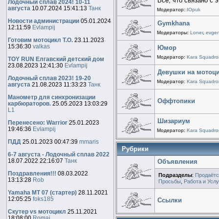
Все, что связано с
Лодочный сплав 2024! 10-11
августа
10.07.2024 15:41:13
Танк
Модератор:
IOpuk
Новости администрации
05.01.2024
Gymkhana
12:11:59
Evlampij
Модераторы:
Loner
,
evge
Готовим мотоцикл Т.О.
23.11.2023
15:36:30
valkas
Юмор
Модератор:
Kara Squadro
TOY RUN Елгавский детский дом
23.08.2023 12:41:30
Evlampij
Девушки на мотоц
Лодочный сплав 2023! 19-20
Модератор:
Kara Squadro
августа
21.08.2023 11:33:23
Танк
Манометр для синхронизации
Оффтопики
карбюраторов.
25.05.2023 13:03:29
L1
Шизариум
Перенесено: Warrior
25.01.2023
19:46:36
Evlampij
Модератор:
Kara Squadro
ПДД
25.01.2023 00:47:39
mmaris
Рубрики
6-7 августа - Лодочный сплав 2022
18.07.2022 22:16:07
Танк
Объявления
Поздравления!!!
08.03.2022
Подразделы
:
Продаётс
13:13:28
Rob
Просьбы
,
Работа и Услу
Yamaha MT 07 (стартер)
28.11.2021
12:05:25
foks185
Ссылки
Скутер vs мотоцикл
25.11.2021
18:08:00
Romai