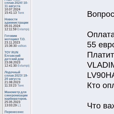
сплав 2024! 10-
11 августа
10.07.2024
Вопрос
15:41:13
Танк
Новости
администрации
05.01.2024
12:11:59
Evlampij
Оплата
Готовим
мотоцикл Т.О.
55 евр
23.11.2023
15:36:30
valkas
Платит
TOY RUN
Елгавский
детский дом
VLADI
23.08.2023
12:41:30
Evlampij
LV90H
Лодочный
сплав 2023! 19-
20 августа
21.08.2023
Кто оп
11:33:23
Танк
Манометр для
синхронизации
карбюраторов.
25.05.2023
Что ва
13:03:29
L1
Перенесено: