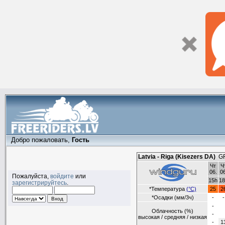
Добро пожаловать,
Гость
Пожалуйста,
войдите
или
зарегистрируйтесь
.