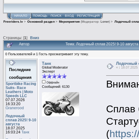
НАЧАЛО
ПОМОЩЬ
ПОИСК
ВХОД
РЕГИСТРАЦИЯ
Freeriders.lv
>
Основной раздел
>
Мероприятия
(Модератор:
Loner
) >
Лодочный сплав
Страницы: [
1
]
Вниз
Автор
Тема: Лодочный сплав 2025! 9-10 август
0 Пользователей и 1 Гость просматривают эту тему.
Танк
Лодочный с
Global Moderator
«
:
18.07.2025 
Последние
Эксперт
сообщения
Внима
Оффлайн
Sportbike Racing
Сообщений: 6130
Suits- Race
Leathers | Moto
Speeds LLC
07.07.2026
16:33:20
Сплав 
Granerood
Лодочный
Старту
сплав 2025! 9-10
августа
18.07.2025
(
https
16:03:24
Танк