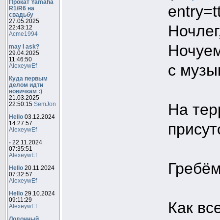
Прокат Yamaha
entry
R1/R6 на
свадьбу
27.05.2025
Ночлег
22:43:12
Acme1994
Ночуем
may I ask?
29.04.2025
11:46:50
с музы
AlexeywEf
Куда первым
делом идти
новичкам :)
21.03.2025
На тер
22:50:15
SemJon
Hello
03.12.2024
14:27:57
присут
AlexeywEf
-
22.11.2024
07:35:51
AlexeywEf
Гребём
Hello
20.11.2024
07:32:57
AlexeywEf
Hello
29.10.2024
09:11:29
Как вс
AlexeywEf
Лодочный