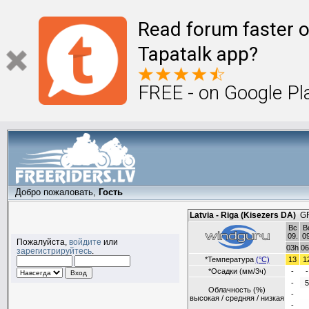
Read forum faster o
Tapatalk app?
FREE - on Google Pl
Добро пожаловать,
Гость
Пожалуйста,
войдите
или
зарегистрируйтесь
.