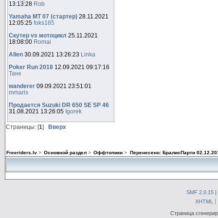
13:13:28
Rob
Yamaha MT 07 (стартер)
28.11.2021
12:05:25
foks185
Скутер vs мотоцикл
25.11.2021
18:08:00
Romai
Allen
30.09.2021 13:26:23
Linka
Poker Run 2018
12.09.2021 09:17:16
Танк
wanderer
09.09.2021 23:51:01
mmaris
Продается Suzuki DR 650 SE SP 46
31.08.2021 13:26:05
Igorek
Страницы: [
1
]
Вверх
Freeriders.lv
>
Основной раздел
>
Оффтопики
>
Перенесено: БралисПарти 02.12.20
SMF 2.0.15
|
XHTML
Страница сгенериро