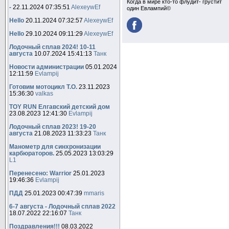
Когда в мире кто-то флудит- грустит
-
22.11.2024 07:35:51
AlexeywEf
один Евлампий©
Hello
20.11.2024 07:32:57
AlexeywEf
Hello
29.10.2024 09:11:29
AlexeywEf
Лодочный сплав 2024! 10-11
августа
10.07.2024 15:41:13
Танк
Новости администрации
05.01.2024
12:11:59
Evlampij
Готовим мотоцикл Т.О.
23.11.2023
15:36:30
valkas
TOY RUN Елгавский детский дом
23.08.2023 12:41:30
Evlampij
Лодочный сплав 2023! 19-20
августа
21.08.2023 11:33:23
Танк
Манометр для синхронизации
карбюраторов.
25.05.2023 13:03:29
L1
Перенесено: Warrior
25.01.2023
19:46:36
Evlampij
ПДД
25.01.2023 00:47:39
mmaris
6-7 августа - Лодочный сплав 2022
18.07.2022 22:16:07
Танк
Поздравления!!!
08.03.2022