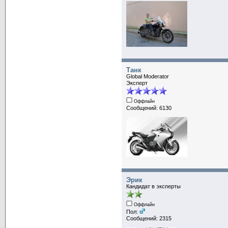
Танк
Global Moderator
Эксперт
Оффлайн
Сообщений: 6130
Эрик
Кандидат в эксперты
Оффлайн
Пол:
Сообщений: 2315