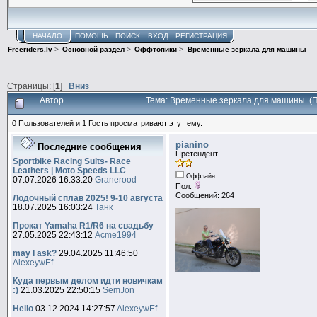
НАЧАЛО
ПОМОЩЬ
ПОИСК
ВХОД
РЕГИСТРАЦИЯ
Freeriders.lv
>
Основной раздел
>
Оффтопики
>
Временные зеркала для машины
Страницы: [
1
]
Вниз
Автор
Тема: Временные зеркала для машины (П
0 Пользователей и 1 Гость просматривают эту тему.
pianino
Последние сообщения
Претендент
Sportbike Racing Suits- Race
Leathers | Moto Speeds LLC
Оффлайн
07.07.2026 16:33:20
Granerood
Пол:
Сообщений: 264
Лодочный сплав 2025! 9-10 августа
18.07.2025 16:03:24
Танк
Прокат Yamaha R1/R6 на свадьбу
27.05.2025 22:43:12
Acme1994
may I ask?
29.04.2025 11:46:50
AlexeywEf
Куда первым делом идти новичкам
:)
21.03.2025 22:50:15
SemJon
Hello
03.12.2024 14:27:57
AlexeywEf