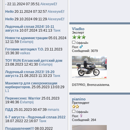
-
22.11.2024 07:35:51
AlexeywEf
Hello
20.11.2024 07:32:57
AlexeywEf
Hello
29.10.2024 09:11:29
AlexeywEf
Лодочный сплав 2024! 10-11
Vladko
августа
10.07.2024 15:41:13
Танк
Эксперт
Новости администрации
05.01.2024
12:11:59
Evlampij
Оффлайн
Пол:
Готовим мотоцикл Т.О.
23.11.2023
Сообщений: 3079
15:36:30
valkas
TOY RUN Елгавский детский дом
23.08.2023 12:41:30
Evlampij
Лодочный сплав 2023! 19-20
августа
21.08.2023 11:33:23
Танк
Манометр для синхронизации
DSTPRO, Bremzusistema.
карбюраторов.
25.05.2023 13:03:29
L1
Перенесено: Warrior
25.01.2023
pianino
19:46:36
Evlampij
Претендент
ПДД
25.01.2023 00:47:39
mmaris
Оффлайн
Пол:
6-7 августа - Лодочный сплав 2022
Сообщений: 264
18.07.2022 22:16:07
Танк
Поздравления!!!
08.03.2022