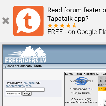
Read forum faster o
Tapatalk app?
FREE - on Google Pl
Добро пожаловать,
Гость
Пожалуйста,
войдите
или
зарегистрируйтесь
.