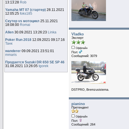
13:13:28
Rob
Yamaha MT 07 (стартер)
28.11.2021
12:05:25
foks185
Скутер vs мотоцикл
25.11.2021
18:08:00
Romai
Allen
30.09.2021 13:26:23
Linka
Vladko
Эксперт
Poker Run 2018
12.09.2021 09:17:16
Танк
Оффлайн
wanderer
09.09.2021 23:51:01
Пол:
mmaris
Сообщений: 3079
Продается Suzuki DR 650 SE SP 46
31.08.2021 13:26:05
Igorek
DSTPRO, Bremzusistema.
pianino
Претендент
Оффлайн
Пол:
Сообщений: 264