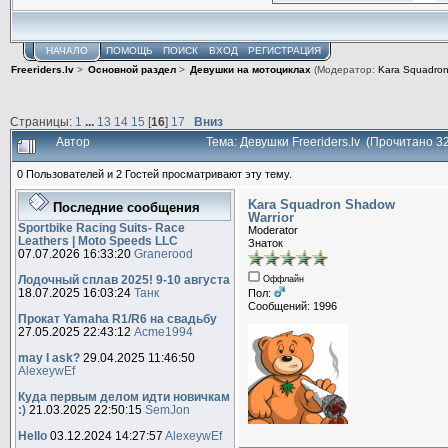
НАЧАЛО
ПОМОЩЬ
ПОИСК
ВХОД
РЕГИСТРАЦИЯ
Freeriders.lv
>
Основной раздел
>
Девушки на мотоциклах
(Модератор:
Kara Squadron
Страницы:
1
...
13
14
15
[
16
]
17
Вниз
Автор
Тема: Девушки Freeriders.lv (Прочитано 3
0 Пользователей и 2 Гостей просматривают эту тему.
Kara Squadron Shadow
Последние сообщения
Warrior
Sportbike Racing Suits- Race
Moderator
Leathers | Moto Speeds LLC
Знаток
07.07.2026 16:33:20
Granerood
Лодочный сплав 2025! 9-10 августа
Оффлайн
18.07.2025 16:03:24
Танк
Пол:
Сообщений: 1996
Прокат Yamaha R1/R6 на свадьбу
27.05.2025 22:43:12
Acme1994
may I ask?
29.04.2025 11:46:50
AlexeywEf
Куда первым делом идти новичкам
:)
21.03.2025 22:50:15
SemJon
Hello
03.12.2024 14:27:57
AlexeywEf