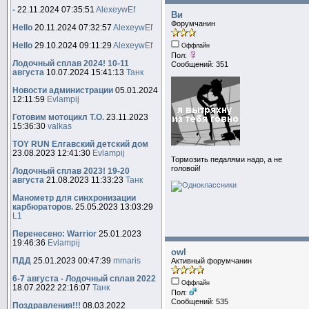
-
22.11.2024 07:35:51
AlexeywEf
Ви
Форумчанин
Hello
20.11.2024 07:32:57
AlexeywEf
Hello
29.10.2024 09:11:29
AlexeywEf
Оффлайн
Пол:
Лодочный сплав 2024! 10-11
Сообщений: 351
августа
10.07.2024 15:41:13
Танк
Новости администрации
05.01.2024
12:11:59
Evlampij
Готовим мотоцикл Т.О.
23.11.2023
15:36:30
valkas
TOY RUN Елгавский детский дом
23.08.2023 12:41:30
Evlampij
Тормозить педалями надо, а не
головой!
Лодочный сплав 2023! 19-20
августа
21.08.2023 11:33:23
Танк
Манометр для синхронизации
карбюраторов.
25.05.2023 13:03:29
L1
Перенесено: Warrior
25.01.2023
19:46:36
Evlampij
owl
ПДД
25.01.2023 00:47:39
mmaris
Активный форумчанин
6-7 августа - Лодочный сплав 2022
Оффлайн
18.07.2022 22:16:07
Танк
Пол:
Сообщений: 535
Поздравления!!!
08.03.2022