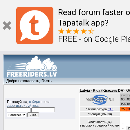
Read forum faster o
Tapatalk app?
FREE - on Google Pl
Добро пожаловать,
Гость
Пожалуйста,
войдите
или
зарегистрируйтесь
.